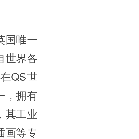
英国唯一
自世界各
在QS世
一，拥有
，其工业
插画等专