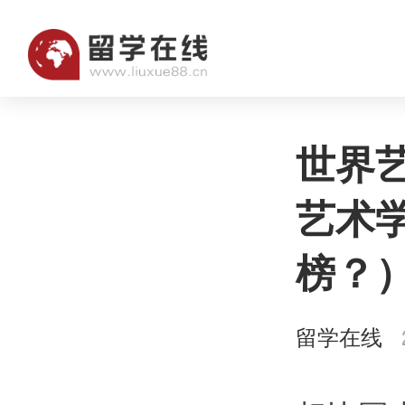
世界艺
艺术
榜？
留学在线
2