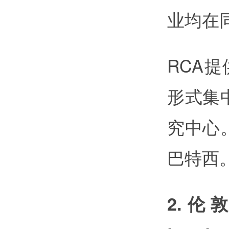
业均在
RCA提
形式集
究中心
巴特西
2.伦敦艺