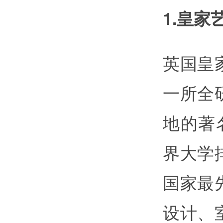
1.皇家艺术
英国皇
一所全
地的著
界大学
国家最
设计、