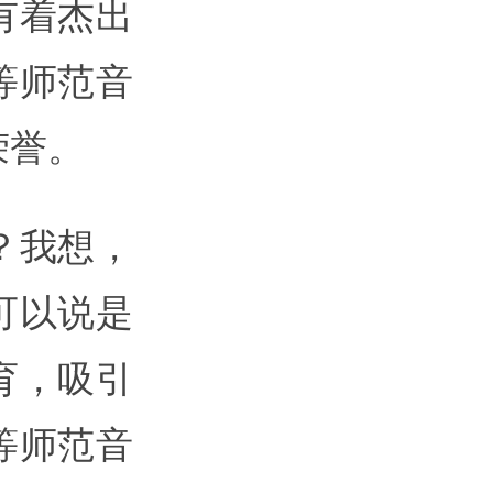
有着杰出
等师范音
荣誉。
？我想，
可以说是
育，吸引
等师范音