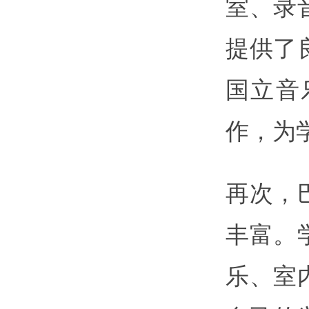
室、录
提供了
国立音
作，为
再次，
丰富。
乐、室