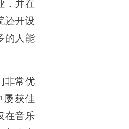
业，并在
院还开设
多的人能
们非常优
中屡获佳
仅在音乐