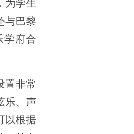
，为学生
还与巴黎
乐学府合
设置非常
弦乐、声
可以根据