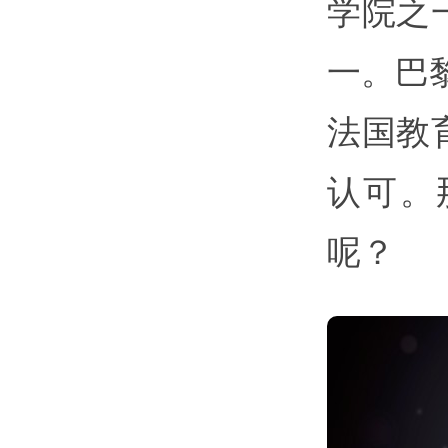
学院之
一。巴
法国教
认可。
呢？