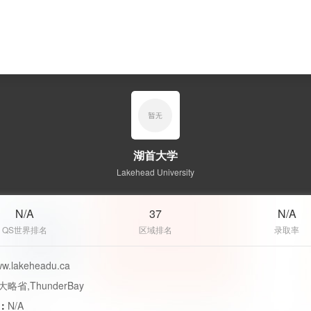
湖首大学
Lakehead University
N/A
37
N/A
QS世界排名
区域排名
录取率
w.lakeheadu.ca
大略省,ThunderBay
：
N/A