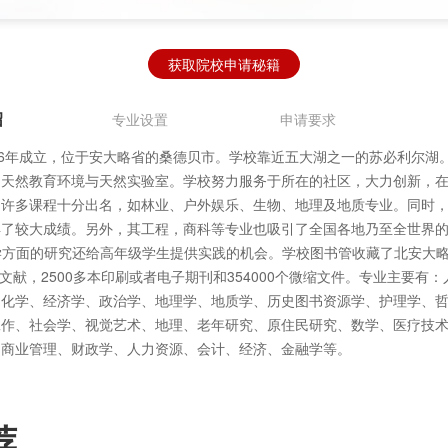
获取院校申请秘籍
绍
专业设置
申请要求
46年成立，位于安大略省的桑德贝市。学校靠近五大湖之一的苏必利尔湖
的天然教育环境与天然实验室。学校努力服务于所在的社区，大力创新，
的许多课程十分出名，如林业、户外娱乐、生物、地理及地质专业。同时
得了较大成绩。另外，其工程，商科等专业也吸引了全国各地乃至全世界
学方面的研究还给高年级学生提供实践的机会。学校图书管收藏了北安大
书和文献，2500多本印刷或者电子期刊和354000个微缩文件。专业主要有
、化学、经济学、政治学、地理学、地质学、历史图书资源学、护理学、
工作、社会学、视觉艺术、地理、老年研究、原住民研究、数学、医疗技
、商业管理、财政学、人力资源、会计、经济、金融学等。
荐